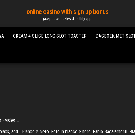
online casino with sign up bonus
jackpot-clubazlwadj.netlify.app
WA
CREAM 4 SLICE LONG SLOT TOASTER
DAGBOEK MET SLO
 video ...
 black, and… Bianco e Nero. Foto in bianco e nero. Fabio Badalamenti.
Bi