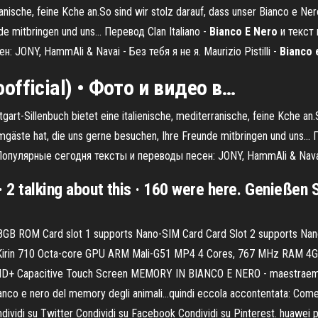
rranische, feine Kche an.So sind wir stolz darauf, dass unser Bianco e N
e mitbringen und uns... Перевод Clan Italiano -
Bianco
E
Nero
и текст 
JONY, HammAli & Navai - Без тебя я не я. Maurizio Pistilli -
Bianco
official) • Фото и видео в…
gart-Sillenbuch bietet eine italienische, mediterranische, feine Kche an.
gäste hat, die uns gerne besuchen, Ihre Freunde mitbringen und uns... 
: Популярные сегодня тексты и переводы песен: JONY, HammAli & Navai
· 2 talking about this · 160 were here. Genießen
GB ROM Card slot 1 supports Nano-SIM Card Card Slot 2 supports Nano
 Kirin 710 Octa-core GPU ARM Mali-G51 MP4 4 Cores, 767 MHz RAM 
lay FHD+ Capacitive Touch Screen MEMORY IN BIANCO E NERO - maestra
ianco e nero del memory degli animali...quindi eccola accontentata: Com
ondividi su Twitter Condividi su Facebook Condividi su Pinterest. huawei