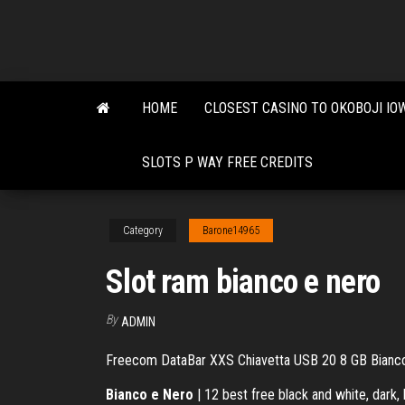
Skip
to
the
content
HOME
CLOSEST CASINO TO OKOBOJI IO
SLOTS P WAY FREE CREDITS
Category
Barone14965
Slot ram bianco e nero
By
ADMIN
Freecom DataBar XXS Chiavetta USB 20 8 GB Bianco -
Bianco
e
Nero
| 12 best free black and white, dark,