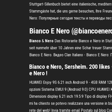
Stuttgart-Sillenbuch bietet eine italienische, medite
Stammgäste hat, die uns gerne besuchen, Ihre Freund
Nero: Популярные сегодня тексты и переводы песен: 
Bianco
E
Nero
(@biancoenero
Bianco
&
Nero
Das Ristorante Bianco e Nero in Stutt
seit nunmehr über 10 Jahren eine Schar treuer Stamm
Bianco E Nero. Видео Clan Italiano - Bianco E Nero
Bianco e Nero, Sersheim. 200 likes 
e Nero !
HUAWEI Enjoy 9S 6.21 inch Android 9 - 4GB RAM 128
opzioni Sistema EMUI 9 (Android 9.0) CPU HUAWEI
Dimensioni display 6.21 inch 19.5:9 Tipo di disp
mi ha chiesto se potevo realizzare una versione in b
rete del web! Invia tramite email Postalo sul blog C