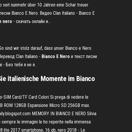
ero seit nunmehr über 10 Jahren eine Schar treuer
песни Bianco E Nero. Видео Clan Italiano - Bianco E
e
nero
- скачать онлайн и…
So sind wir stolz darauf, dass unser Bianco e Nero
Перевод Clan Italiano -
Bianco
E
Nero
и текст песни
 - Без тебя я не я.
 Sie italienische Momente im Bianco
-SIM Card/TF Card Colori Si prega di vedere le
4GB ROM 128GB Espansione Micro SD 256GB max.
emily.blogspot.com MEMORY IN BIANCO E NERO Silvia
e sempre le immagini le ho reperite nella immensa
 p8 lite 2017 smartphone, 16 gb, nero 2018 - Le